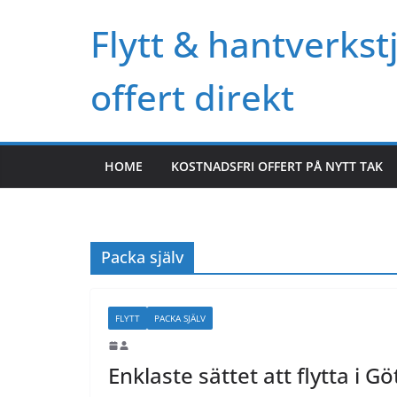
Skip
Flytt & hantverkst
to
content
offert direkt
HOME
KOSTNADSFRI OFFERT PÅ NYTT TAK
Packa själv
FLYTT
PACKA SJÄLV
Enklaste sättet att flytta i G