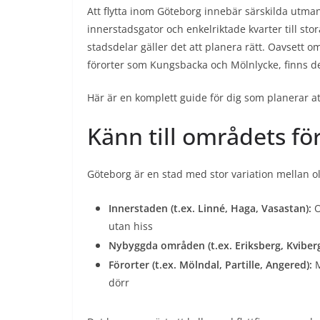
Att flytta inom Göteborg innebär särskilda utma
innerstadsgator och enkelriktade kvarter till s
stadsdelar gäller det att planera rätt. Oavsett o
förorter som Kungsbacka och Mölnlycke, finns det
Här är en komplett guide för dig som planerar at
Känn till områdets fö
Göteborg är en stad med stor variation mellan ol
Innerstaden (t.ex. Linné, Haga, Vasastan):
O
utan hiss
Nybyggda områden (t.ex. Eriksberg, Kviberg
Förorter (t.ex. Mölndal, Partille, Angered):
M
dörr