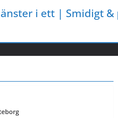
jänster i ett | Smidigt &
öteborg