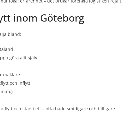
har lokal erfarenhet – det brukar förenkla logistiken rejält.
flytt inom Göteborg
älja bland:
taland
ippa göra allt själv
er mäklare
ytt och inflytt
 m.m.)
ör flytt och städ i ett – ofta både smidigare och billigare.