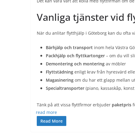
Det kan vara värt att kolla med flyttfirman om de 
Vanliga tjänster vid 
När du anlitar flytthjälp i Göteborg kan du ofta v
Bärhjälp och transport
inom hela Västra Gö
Packhjälp och flyttkartonger
– om du vill sl
Demontering och montering
av möbler
Flyttstädning
enligt krav från hyresvärd ell
Magasinering
om du har ett glapp mellan utfl
Specialtransporter
(piano, kassaskåp, konst
Tänk på att vissa flyttfirmor erbjuder
paketpris
f
read more
Read More