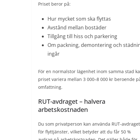
Priset beror på:
Hur mycket som ska flyttas
Avstånd mellan bostäder
Tillgång till hiss och parkering
Om packning, demontering och städni
ingår
För en normalstor lägenhet inom samma stad k
priset variera mellan 3 000–8 000 kr beroende p
omfattning.
RUT-avdraget – halvera
arbetskostnaden
Du som privatperson kan använda RUT-avdraget
för flyttjänster, vilket betyder att du får 50 %
avdrag på arbetskostnaden. Det gäller både för