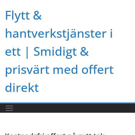
Skip
Flytt &
to
content
hantverkstjänster i
ett | Smidigt &
prisvärt med offert
direkt