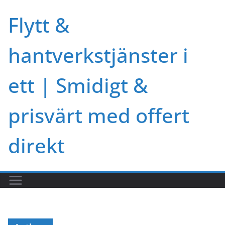
Skip
Flytt &
to
content
hantverkstjänster i
ett | Smidigt &
prisvärt med offert
direkt