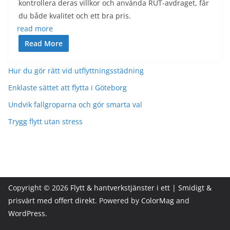
kontrollera deras villkor och använda RUT-avdraget, får
du både kvalitet och ett bra pris.
read more
Read More
Hur du gör rätt vid utflyttningsstädning
Enklaste sättet att flytta i Göteborg
Undvik fallgroparna och gör smarta val
Trygg flytt utan stress
Copyright © 2026
Flytt & hantverkstjänster i ett | Smidigt &
prisvärt med offert direkt
. Powered by
ColorMag
and
WordPress
.